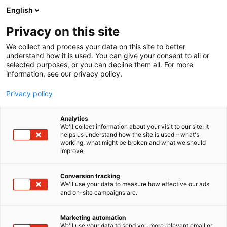
Siirry
English
sisältöön
Privacy on this site
We collect and process your data on this site to better
TAPAHTUMASSA
OHJELMASIVU1 (MUISTA NIMETÄ)
understand how it is used. You can give your consent to all or
selected purposes, or you can decline them all. For more
information, see our privacy policy.
Privacy policy
Analytics
We'll collect information about your visit to our site. It
helps us understand how the site is used – what's
working, what might be broken and what we should
improve.
Conversion tracking
We'll use your data to measure how effective our ads
and on-site campaigns are.
Marketing automation
We'll use your data to send you more relevant email or