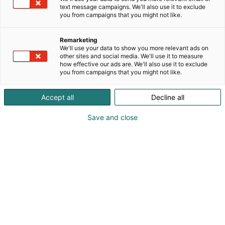
text message campaigns. We'll also use it to exclude
you from campaigns that you might not like.
Remarketing
Työpajat
We'll use your data to show you more relevant ads on
other sites and social media. We'll use it to measure
how effective our ads are. We'll also use it to exclude
you from campaigns that you might not like.
Accept all
Decline all
”Tapahtumassa” osioon kannattaa tehdä omia
Save and close
sivujaan erilaisista ohjelmakokonaisuuksista:
”työpajat”, ”kilpailut”, ”näytöskeittiöt” jne, joissa
kuvataan laajemmin em. kokonaisuuksien
ohjelmasisältöjä ja esiintyjiä. Tämä sivupohja
mallintaa yhtä tällaista kokonaisuutta.
Näiltä sivuilta sitten linkitys uuteen
ohjelmakalenteriin aikatauluja tutkimaan.