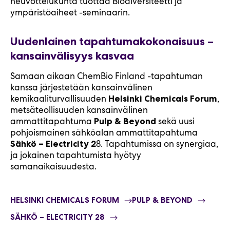
neuvottelukunta tuottaa Biodiversiteetti ja
ympäristöaiheet -seminaarin.
Uudenlainen tapahtumakokonaisuus –
kansainvälisyys kasvaa
Samaan aikaan ChemBio Finland -tapahtuman
kanssa järjestetään kansainvälinen
kemikaaliturvallisuuden
,
Helsinki Chemicals Forum
metsäteollisuuden kansainvälinen
ammattitapahtuma
sekä uusi
Pulp & Beyond
pohjoismainen sähköalan ammattitapahtuma
8. Tapahtumissa on synergiaa,
Sähkö – Electricity 2
ja jokainen tapahtumista hyötyy
samanaikaisuudesta.
HELSINKI CHEMICALS FORUM
PULP & BEYOND
SÄHKÖ – ELECTRICITY 2
8