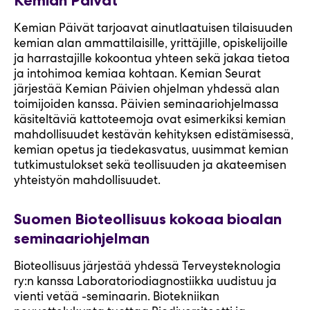
Kemian Päivät
Kemian Päivät tarjoavat ainutlaatuisen tilaisuuden
kemian alan ammattilaisille, yrittäjille, opiskelijoille
ja harrastajille kokoontua yhteen sekä jakaa tietoa
ja intohimoa kemiaa kohtaan. Kemian Seurat
järjestää Kemian Päivien ohjelman yhdessä alan
toimijoiden kanssa. Päivien seminaariohjelmassa
käsiteltäviä kattoteemoja ovat esimerkiksi kemian
mahdollisuudet kestävän kehityksen edistämisessä,
kemian opetus ja tiedekasvatus, uusimmat kemian
tutkimustulokset sekä teollisuuden ja akateemisen
yhteistyön mahdollisuudet.
Suomen Bioteollisuus kokoaa bioalan
seminaariohjelman
Bioteollisuus järjestää yhdessä Terveysteknologia
ry:n kanssa Laboratoriodiagnostiikka uudistuu ja
vienti vetää -seminaarin. Biotekniikan