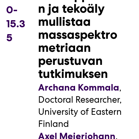
n ja tekoäly
0-
mullistaa
15.3
massaspektro
5
metriaan
perustuvan
tutkimuksen
,
Archana Kommala
Doctoral Researcher
,
University of Eastern
Finland
,
Axel Meierjohann