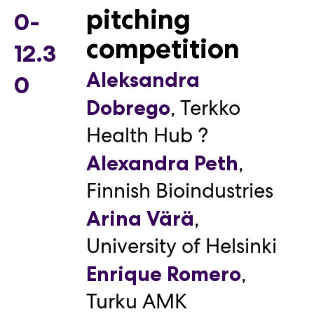
pitching
0-
competition
12.3
Aleksandra
0
,
Terkko
Dobrego
Health Hub ?
,
Alexandra Peth
Finnish Bioindustries
,
Arina Värä
University of Helsinki
,
Enrique Romero
Turku AMK