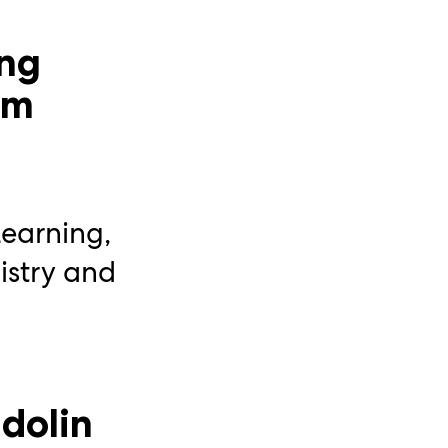
ing
n
om
Learning
,
istry and
dolin