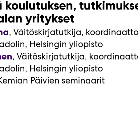
 tiedonhallintaa palvelu
 koulutuksen, tutkimuks
armistus- ja
lan yritykset
laboratorioille
,
Väitöskirjatutkija, koordinaatto
ha
,
Account Manager
,
Software 
anen
olin, Helsingin yliopisto
,
Väitöskirjatutkija, koordinaatt
nen
olin, Helsingin yliopisto
 Kemian Päivien seminaarit