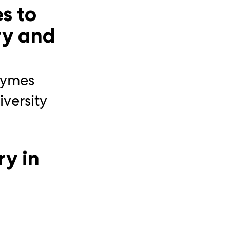
s to
ry and
ri
,
zymes
ori
,
versity
y in
assa ja