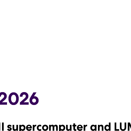
.2026
.2026
I supercomputer and LU
än kemiaa: Yritysyhteis