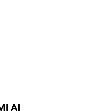
MI AI
työ