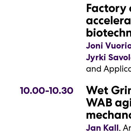
Factory 
LUMAlab
accelera
esimerkk
biotech
Maikki Roi
LUMAlab Gad
Joni Vuori
Reija Peso
Jyrki Savo
LUMAlab Gad
and Applica
Järjestäjä:
Wet Gri
10.00-10.30
Arkipäi
WAB agi
mustika
mechano
prof. emeri
,
A
Jan Kall