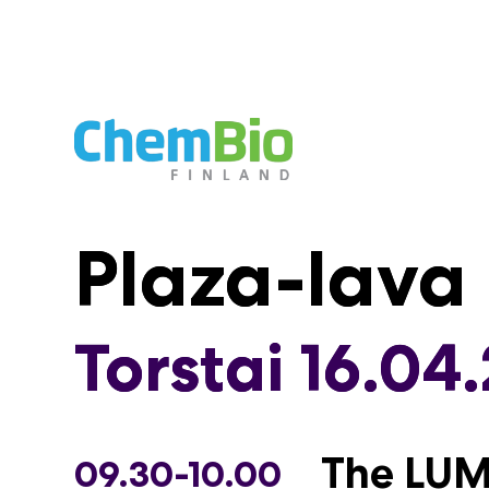
Siirry
sisältöön
Plaza-lava
Plaza-lava
Torstai 16.04
Torstai 16.04
The LUM
Arkipäiv
09.30-10.00