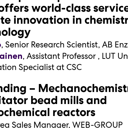
offers world-class service
 Gadolinin kanssa:
te innovation in chemist
ejä ja mahdollisuuksia
nology
,
Väitöskirjatutkija, koordinaatto
ha
olin, Helsingin yliopisto
,
Senior Research Scientist
,
AB En
o
,
Väitöskirjatutkija, koordinaatt
nen
,
Assistant Professor
,
LUT Uni
lainen
olin, Helsingin yliopisto
tion Specialist at CSC
 Kemian Päivien seminaarit
nding – Mechanochemistr
vän kemiaa: Mikä mansik
tator bead mills and
ssa maistuu
chemical reactors
t. Timo Hirvi
rea Sales Manager
,
WEB-GROUP