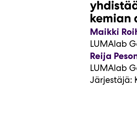
Älykästä
yhdistää
laadunv
kemian a
tutkimus
Maikki Roi
Jype Mult
LUMAlab Gad
Reija Peso
LUMAlab Gad
Järjestäjä: