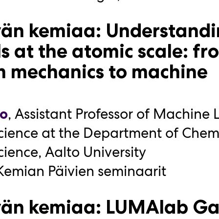
 Kemian Päivien seminaarit
vän kemiaa: Understand
iilee veressä: Rikospaika
s at the atomic scale: fr
ön todellisuus
 mechanics to machine
,
Kemianteollisuus ry
dstedt
,
IGEM ABOA 2025
nte
,
Assistant Professor of Machine 
ro
,
Ryhmäpäällikkö, DNA- ja
ttimaa
cience at the Department of Chem
mukset
,
Rikostekninen laboratorio
cience, Aalto University
,
IGEM ABOA 2025
 Kemian Päivien seminaarit
,
IGEM ABOA 2025
äsniemi
vän kemiaa: LUMAlab Ga