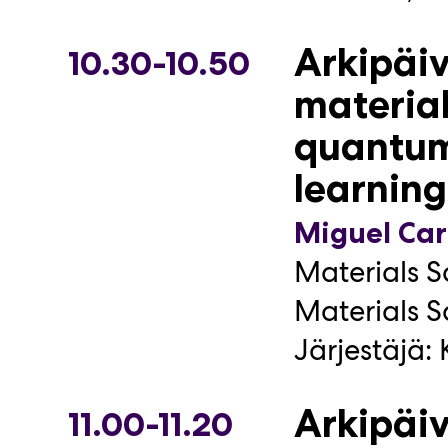
Järjestäjä:
Arkipäi
10.30-10.50
Totuus p
material
näkymät
quantum
Fanny Lun
learning
Julie Pare
Miguel Ca
Markus Pir
Materials S
kuitututki
Materials S
Nea Åberg
Järjestäjä:
Riina Mät
Arkipäi
11.00-11.20