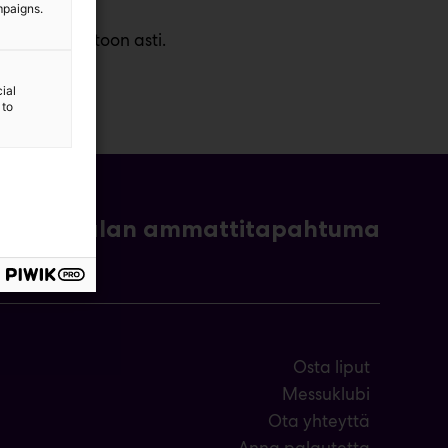
mpaigns.
oon ja huoltoon asti.
ial
 to
- ja bioalan ammattitapahtuma
Osta liput
Messuklubi
Ota yhteyttä