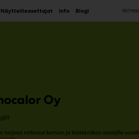
Toi
Näytteilleasettajat
Info
Blogi
YRITYKSI
aa
Avaa
Avaa
avalikko
alavalikko
alavalikko
nocalor Oy
2g59
r tarjoaa ratkaisut kemian ja biotekniikan osaajille vuo