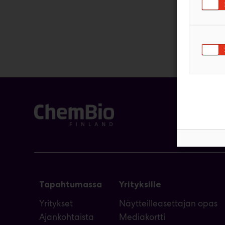
Olemme ap
Tapahtumassa
Yrityksille
Yritykset
Näytteilleasettajan opas
Ajankohtaista
Mediakortti