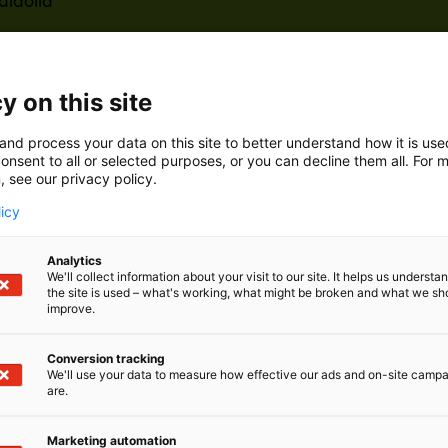
aidolla
y on this site
and process your data on this site to better understand how it is us
onsent to all or selected purposes, or you can decline them all. For 
, see our privacy policy.
licy
Analytics
We'll collect information about your visit to our site. It helps us underst
the site is used – what's working, what might be broken and what we sh
rilta löytyvät tuotteet ja osaaminen olosuhdevalvontaan,
improve.
llisuuden varmistamiseen. Valikoimassamme ovat muun m
Conversion tracking
n suojakaapit
We'll use your data to measure how effective our ads and on-site camp
oggerit
are.
icin olosuhdevalvontajärjestelmät
Marketing automation
rivirtauslaitteet ja olosuhdekaapit