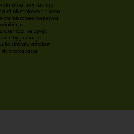
 valmistaa kemikaali-ja
t antimikrobiseen siniseen
kuvaa mikrobien torjuntaa
orioihin ja
ita asentaa, helppoja
viin hygienia- ja
ulla sinivaloratkaisut
istua riittävästä