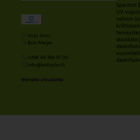
Spectral 
m
UV-vapait
ä
:
valoon (a
kriittisis
terveyden
Virpi Sorri
skaalata 
Bob Meijer
desinfioi
suunnitel
+358 44 766 91 00
desinfioin
info@ledtailor.fi
Vieraile sivustolla