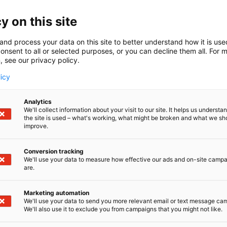
inaarikaappeihin
y on this site
and process your data on this site to better understand how it is us
aminaarikaappeihin suunniteltu uuden sukupolven sinival
onsent to all or selected purposes, or you can decline them all. For 
fioinnin. Se tarjoaa jatkuvan, turvallisen ja kemikaalit
, see our privacy policy.
licy
Analytics
We'll collect information about your visit to our site. It helps us underst
the site is used – what's working, what might be broken and what we sh
improve.
Conversion tracking
We'll use your data to measure how effective our ads and on-site camp
are.
Marketing automation
We'll use your data to send you more relevant email or text message ca
We'll also use it to exclude you from campaigns that you might not like.