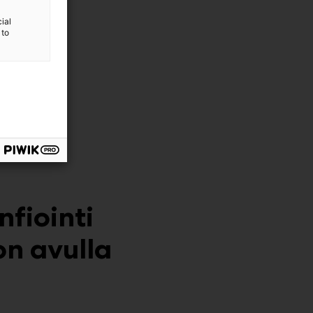
ial
 to
nfiointi
on avulla