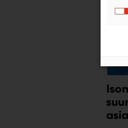
Ison
suu
asi