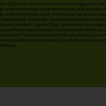
Blue (LED Tailor Oy) on suomalainen teknologiayritys, joka
a ja automatisoituja hygieniaratkaisuja, jotka perustuva
BL, antimicrobial blue light). Teknologiamme tarjoaa jat
sä ympäristöissä, elintarvike- ja lääketeollisuudesta laborat
huollon laitoksiin. Spectral Blue -järjestelmät ovat nope
ja suunniteltu integroitumaan saumattomasti olemassa ole
ntirutiineihin. Tiimimme hyödyntää 3D‑simulointia, jonka av
laan asiakaskohtaisiin tarpeisiin, ja samalla voidaan varm
titehosta.