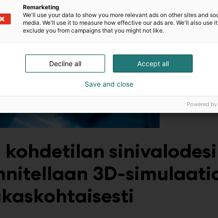
Remarketing
We'll use your data to show you more relevant ads on other sites and soc
media. We'll use it to measure how effective our ads are. We'll also use it
exclude you from campaigns that you might not like.
Decline all
Accept all
Save and close
Powered by
 kohdetilan sinivalodesi
nnitellaan 3D-simulaati
akaskohtaisesti