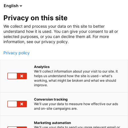
Siirry
English
sisältöön
Privacy on this site
We collect and process your data on this site to better
understand how it is used. You can give your consent to all or
selected purposes, or you can decline them all. For more
information, see our privacy policy.
Privacy policy
Analytics
T
Bioteknologia
We'll collect information about your visit to our site. It
u
helps us understand how the site is used – what's
Qvios
working, what might be broken and what we should
o
improve.
t
e
2d46
Osasto:
r
Conversion tracking
y
We'll use your data to measure how effective our ads
and on-site campaigns are.
Qvios on uudenlainen laboratorio-ohjelmisto, joka
h
m
integroi laboratoriodatan, tutkijat ja laitteet.
ä
Autamme tiimejä korvaamaan epämääräiset
Marketing automation
:
We'll use your data to send you more relevant email or