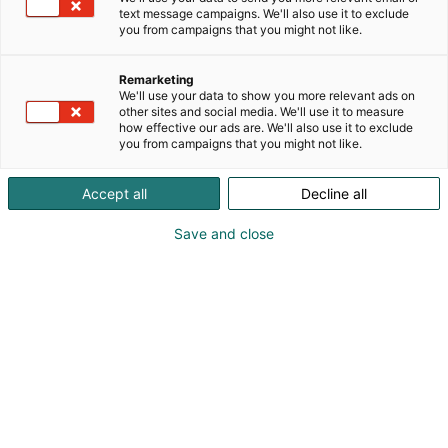
dokumentit ja manuaalisen tiedonkäsittelyn
text message campaigns. We'll also use it to exclude
skaalautuvilla ja jäljitettävillä digitaalisilla
you from campaigns that you might not like.
prosesseilla. Qvios yhdistää kokeiden suunnittelun,
käytännön laboratoriotyön ja laitedatan
Remarketing
saumattomaksi kokonaisuudeksi. Tänä vuonna
We'll use your data to show you more relevant ads on
esittelemme Qviosin ensimmäistä kertaa ChemBio-
other sites and social media. We'll use it to measure
how effective our ads are. We'll also use it to exclude
messuilla. Tule tapaamaan meitä osastolla 2d46 ja
you from campaigns that you might not like.
koe Qvios itse.
Accept all
Decline all
Katso tarjoukset
Save and close