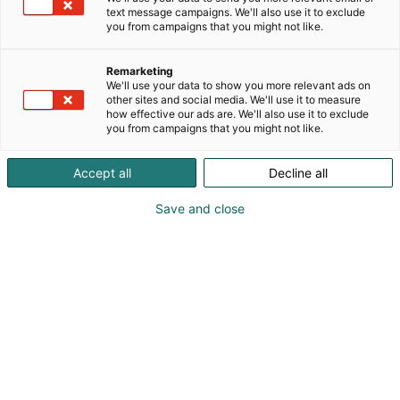
asiantuntijayritys, mikä on erikoistunut laboratorio-
text message campaigns. We'll also use it to exclude
ja prosessilaitteiden jälleenmyyntiin, asennuksiin
you from campaigns that you might not like.
sekä kattaviin huolto- ja tukipalveluihin. Yhtiö
tarjoaa asiakkailleen analytiikan
Remarketing
kokonaisratkaisuja, jotka kattavat niin laitteistot
We'll use your data to show you more relevant ads on
kuin menetelmien kehittämisenkin. Suomessa yritys
other sites and social media. We'll use it to measure
how effective our ads are. We'll also use it to exclude
on tunnettu erityisesti ionikromatografian,
you from campaigns that you might not like.
titrauksen, NIR- ja Raman-spektroskopian sekä
sähkökemian sovelluksista. Näitä täydentävät
Accept all
Decline all
asiantuntijapalvelut, kuten applikaatio- ja
menetelmäkehitys, joiden avulla asiakkaat voivat
Save and close
optimoida analyysimenetelmiensä toistettavuuden,
tehokkuuden ja luotettavuuden.