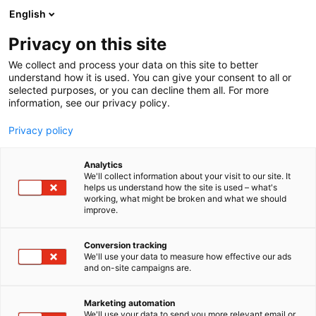
Siirry
English
sisältöön
Privacy on this site
We collect and process your data on this site to better
understand how it is used. You can give your consent to all or
selected purposes, or you can decline them all. For more
information, see our privacy policy.
Privacy policy
Analytics
T
Kemikaalien talteenotto / Chemical recovery
We'll collect information about your visit to our site. It
u
Kemikaalit / Chemicals
Laboratoriolaitteet
helps us understand how the site is used – what's
working, what might be broken and what we should
o
improve.
Metrohm Nordic Oy
t
e
r
Conversion tracking
1f20
Osasto:
y
We'll use your data to measure how effective our ads
and on-site campaigns are.
h
Metrohm Nordic Oy on vuonna 1999 perustettu
m
ä
suomalainen laboratorio- ja prosessianalytiikan
Marketing automation
:
We'll use your data to send you more relevant email or