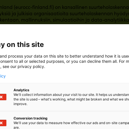
nland (eurocc-finland.fi) on kansallinen suurteholaskenn
tyksiä ja julkisia organisaatioita suurteholaskennan hyöd
kentaan, mallinnuksiin, simulaatioihin ja data-analytiikkaa
MI-supertietokoneeseen sekä käyttäjätukea ja koulutus
tutkimus-, kehitys- ja innovaatiotoiminnassa.
y on this site
actory (lumi-ai-factory.eu) vauhdittaa yritysten tekoälyi
pääsyn maailmanluokan LUMI-supertietokoneeseen ja k
and process your data on this site to better understand how it is us
dataan sekä huipputason asiantuntijaosaamista ja koulu
onsent to all or selected purposes, or you can decline them all. For 
e ja tutkijoille mahdollisuuden rakentaa edistyneitä tekoäl
, see our privacy policy.
a pk-yrityksille jopa maksutta.
licy
Analytics
We'll collect information about your visit to our site. It helps us underst
the site is used – what's working, what might be broken and what we sh
improve.
Conversion tracking
We'll use your data to measure how effective our ads and on-site camp
are.