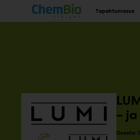
Main
Siirry
sisältöön
Tapahtumassa
Av
al
LUM
– j
Osasto: