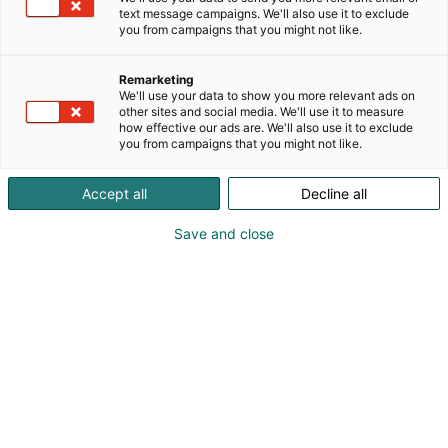
text message campaigns. We'll also use it to exclude
edellytyksiä, joihin me LUT-yliopistossa etsimme
you from campaigns that you might not like.
ratkaisuja tekniikan, talouden ja
yhteiskuntatieteiden osaamisella. Autamme
Remarketing
yhteiskuntaa ja yrityksiä uudistumaan kestävästi.
We'll use your data to show you more relevant ads on
Tavoitteemme on, että meiltä valmistuvat
other sites and social media. We'll use it to measure
työllistyvät hyvin ja ovat uteliaita, yrittäjämäisiä ja
how effective our ads are. We'll also use it to exclude
you from campaigns that you might not like.
aloitekykyisiä.
LUTin erotustekniikan osasto on Suomen suurin
Accept all
Decline all
erotus- ja puhdistustekniikoiden akateeminen
tutkimusyksikkö. Tutkimuksemme sovellusaloja ovat
Save and close
muun muassa vedenpuhdistus, biojalostus,
mineraalien rikastaminen ja metallinjalostus.
Toimimme Lappeenrannassa, Lahdessa, Mikkelissä
ja Kouvolassa.