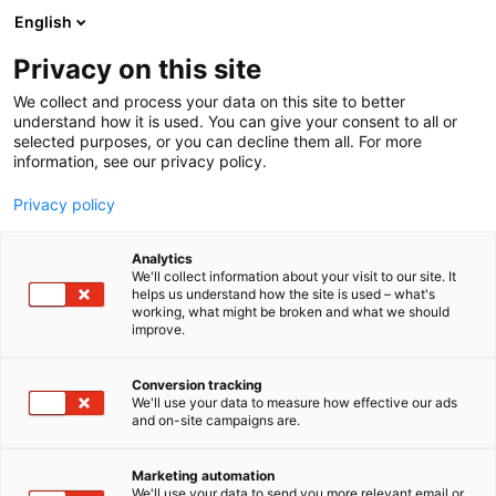
Siirry
English
sisältöön
Privacy on this site
We collect and process your data on this site to better
understand how it is used. You can give your consent to all or
selected purposes, or you can decline them all. For more
information, see our privacy policy.
Privacy policy
Analytics
Lappeenrannan-Lahden
We'll collect information about your visit to our site. It
helps us understand how the site is used – what's
teknillinen yliopisto LUT
working, what might be broken and what we should
improve.
2f69
Osasto:
Conversion tracking
We'll use your data to measure how effective our ads
LUT on uteliaiden yliopisto, jossa opiskelu tähtää
and on-site campaigns are.
parempaan huomiseen. LUTissa voit opiskella
tekniikkaa, kauppatieteitä ja yhteiskuntatieteitä.
Marketing automation
Puhdas energia, vesi ja ilma ovat elämän
We'll use your data to send you more relevant email or