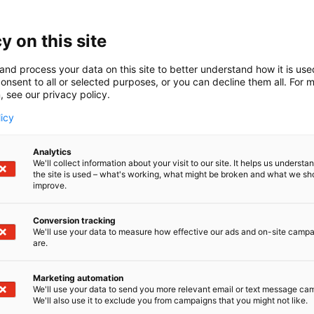
an ja keskustelemaan tarpeistanne.
y on this site
and process your data on this site to better understand how it is us
onsent to all or selected purposes, or you can decline them all. For 
, see our privacy policy.
licy
Analytics
We'll collect information about your visit to our site. It helps us underst
the site is used – what's working, what might be broken and what we sh
improve.
Conversion tracking
We'll use your data to measure how effective our ads and on-site camp
are.
tarjoaa tehokkaan tavan näytteiden ja tulosten käsittel
Marketing automation
nne.
We'll use your data to send you more relevant email or text message ca
We'll also use it to exclude you from campaigns that you might not like.