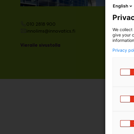
tutustuma
English
Privac
010 2818 900
We collect 
innolims@innovatics.fi
give your c
information
Vieraile sivustolla
Privacy po
InnoLIMS 
tarpeista