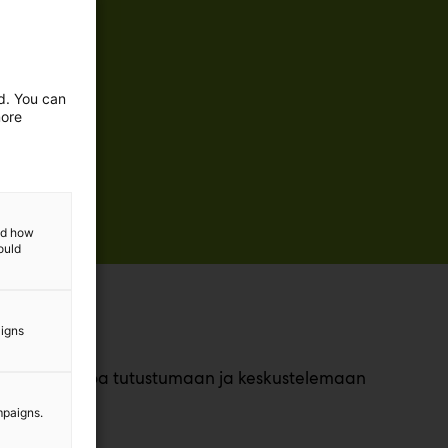
ed. You can
more
and how
ould
aigns
yyn. Tervetuloa tutustumaan ja keskustelemaan
mpaigns.