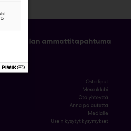
ial
 to
- ja bioalan ammattitapahtuma
Osta liput
Messuklubi
Ota yhteyttä
Anna palautetta
Medialle
Usein kysytyt kysymykset