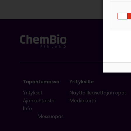
Tapahtumassa
Yrityksille
Yritykset
Näytteilleasettajan opas
Ajankohtaista
Mediakortti
Info
Messuopas