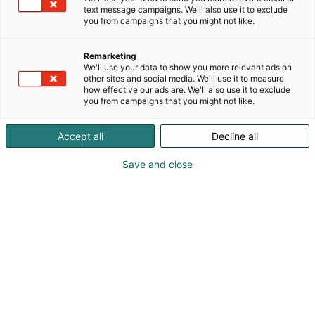
edistämään terapeuttisia ratkaisuja kaikissa
text message campaigns. We'll also use it to exclude
vaiheissa löydöksestä toimitukseen.
you from campaigns that you might not like.
Toimitamme työkalut ja tuen, joita asiakkaamme
tarvitsevat työskennelläkseen paremmin,
Remarketing
nopeammin ja turvallisemmin – mikä lopulta
We'll use your data to show you more relevant ads on
other sites and social media. We'll use it to measure
mahdollistaa mullistavien lääkkeiden toimittamisen
how effective our ads are. We'll also use it to exclude
potilaille.
you from campaigns that you might not like.
Yhdistettyyn portfolioomme kuuluu tunnettuja
tuotemerkkejä, kuten Allegro™, Supor™, iCELLis™ ja
Accept all
Decline all
Kleenpak™, sekä ÄKTA™, Amersham™, Biacore™,
FlexFactory™, HyClone™, MabSelect™, Sefia™,
Save and close
Whatman™ ja Xcellerex™.
Lisätietoja löydät osoitteesta cytiva.com.