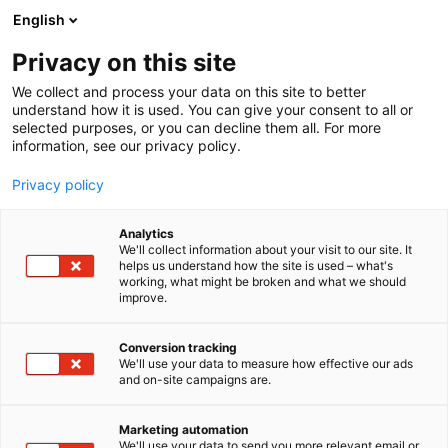
Siirry
English
sisältöön
Privacy on this site
We collect and process your data on this site to better
understand how it is used. You can give your consent to all or
selected purposes, or you can decline them all. For more
information, see our privacy policy.
Privacy policy
Analytics
Cytiva
We'll collect information about your visit to our site. It
helps us understand how the site is used – what's
working, what might be broken and what we should
3n38
Osasto:
improve.
Rikkaaseen, satoja vuosia pitkään perintöönsä
Conversion tracking
We'll use your data to measure how effective our ads
nojaten Cytiva tuo mukanaan laajan teknisen
and on-site campaigns are.
asiantuntemuksen ja lahjakkuuden, laajan ja syvän
tuoteportfolion sekä poikkeuksellisen palvelun,
Marketing automation
jotka auttavat tutkijoita ja biolääkeyrityksiä
We'll use your data to send you more relevant email or